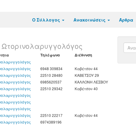
Ο Σύλλογος
Ανακοινώσεις
Άρθρα
:
Ωτορινολαρυγγολόγος
ότητα
Τηλέφωνο
Διέθυνση
νολαρυγγολόγος
νολαρυγγολόγος
6948 309834
Καβέτσου 44
νολαρυγγολόγος
22510 28480
ΚΑΒΕΤΣΟΥ 29
νολαρυγγολόγος
6985620537
ΚΑΛΛΟΝΗ ΛΕΣΒΟΥ
νολαρυγγολόγος
22510 29342
Καβέτσου 40
νολαρυγγολόγος
νολαρυγγολόγος
νολαρυγγολόγος
νολαρυγγολόγος
22510 22217
Καβέτσου 44
νολαρυγγολόγος
6974389196