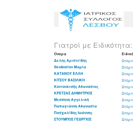
Γιατροί με Ειδικότητα
Όνομα
Ειδικ
Δελης Αριστείδης
Ωτορι
Θεοδοσίου Μαρία
Ωτορι
ΚΑΤΑΝΟΥ ΕΛΛΗ
Ωτορι
ΚΙΤΣΟΥ ΒΑΣΙΛΙΚΗ
Ωτορι
Κουτουκτσής Αθανάσιος
Ωτορι
ΚΡΕΤΖΑΣ ΔΗΜΗΤΡΙΟΣ
Ωτορι
Μεσσηνη Αγγελική
Ωτορι
Παπαγιάννη Αθανασία
Ωτορι
Πασχαλίδης Ιωάννης
Ωτορι
ΣΤΟΥΜΠΟΣ ΓΕΩΡΓΙΟΣ
Ωτορι