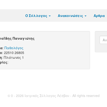
Ο Σύλλογος
Ανακοινώσεις
Άρθρα
υαΐδης Παναγιώτης
τα
:
Παθολόγος
ο
: 22510 26805
η
: Πλάτωνος 1
ρίες
:
© 0 - 2026 Ιατρικός Σύλλογος Λέσβου - All rights reserved