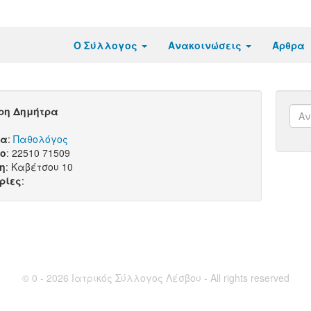
Ο Σύλλογος
Ανακοινώσεις
Άρθρα
ρη Δημήτρα
τα
:
Παθολόγος
ο
: 22510 71509
η
: Καβέτσου 10
ρίες
:
© 0 - 2026 Ιατρικός Σύλλογος Λέσβου - All rights reserved