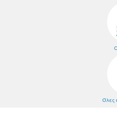
Ο
Όλες 