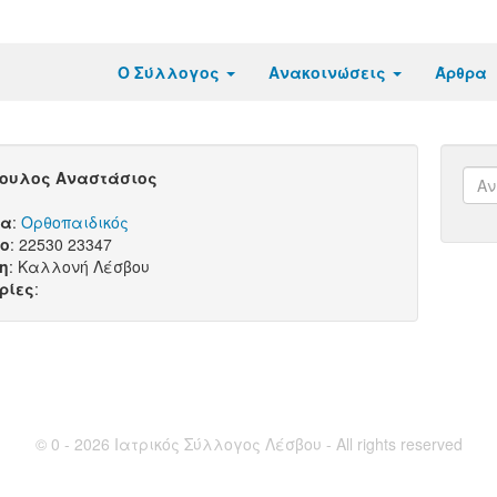
Ο Σύλλογος
Ανακοινώσεις
Άρθρα
ουλος Αναστάσιος
τα
:
Ορθοπαιδικός
ο
: 22530 23347
η
: Καλλονή Λέσβου
ρίες
:
© 0 - 2026 Ιατρικός Σύλλογος Λέσβου - All rights reserved