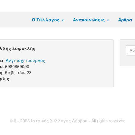
Ο Σύλλογος
Ανακοινώσεις
Άρθρα
λλης Σοφοκλής
τα
:
Αγγειοχειρουργος
ο
: 6980869090
η
: Καβετσου 23
ρίες
:
© 0 - 2026 Ιατρικός Σύλλογος Λέσβου - All rights reserved