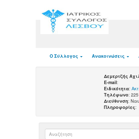
Ο Σύλλογος
Ανακοινώσεις
Δεμερτζής Αχ
E-mail
:
Ειδικότητα
:
Ακτ
Τηλέφωνο
: 22
Διεύθυνση
: Να
Πληροφορίες
: