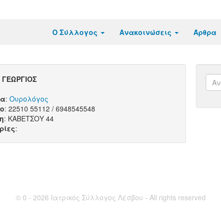
Ο Σύλλογος
Ανακοινώσεις
Άρθρα
 ΓΕΩΡΓΙΟΣ
τα
:
Ουρολόγος
ο
: 22510 55112 / 6948545548
η
: ΚΑΒΕΤΣΟΥ 44
ρίες
:
© 0 - 2026 Ιατρικός Σύλλογος Λέσβου - All rights reserved