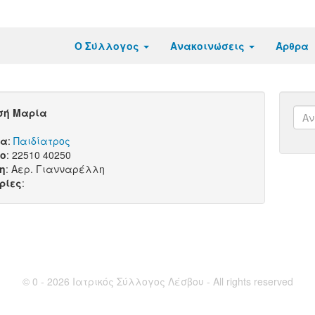
Ο Σύλλογος
Ανακοινώσεις
Άρθρα
σή Μαρία
τα
:
Παιδίατρος
ο
: 22510 40250
η
: Αερ. Γιανναρέλλη
ρίες
:
© 0 - 2026 Ιατρικός Σύλλογος Λέσβου - All rights reserved